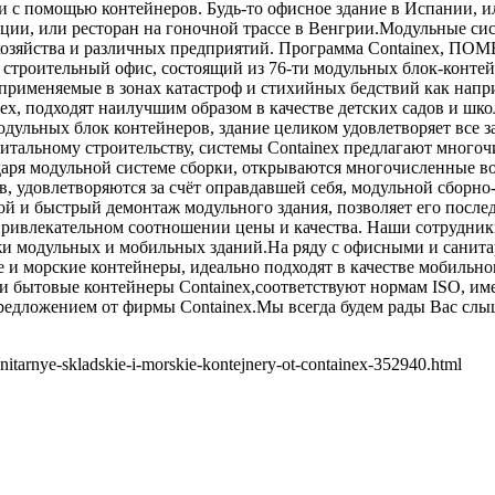
с помощью контейнеров. Будь-то офисное здание в Испании, ил
ии, или ресторан на гоночной трассе в Венгрии.Модульные сис
 хозяйства и различных предприятий. Программа Containex,
й строительный офис, состоящий из 76-ти модульных блок-конт
применяемые в зонах катастроф и стихийных бедствий как напр
ex, подходят наилучшим образом в качестве детских садов и шко
модульных блок контейнеров, здание целиком удовлетворяет все 
итальному строительству, системы Containex предлагают много
одаря модульной системе сборки, открываются многочисленные 
удовлетворяются за счёт оправдавшей себя, модульной сборно
 и быстрый демонтаж модульного здания, позволяет его после
 привлекательном соотношении цены и качества. Наши сотрудни
и модульных и мобильных зданий.На ряду с офисными и санитар
и морские контейнеры, идеально подходят в качестве мобильного
е и бытовые контейнеры Containex,соответствуют нормам ISO, и
едложением от фирмы Containex.Мы всегда будем рады Вас слыша
anitarnye-skladskie-i-morskie-kontejnery-ot-containex-352940.html