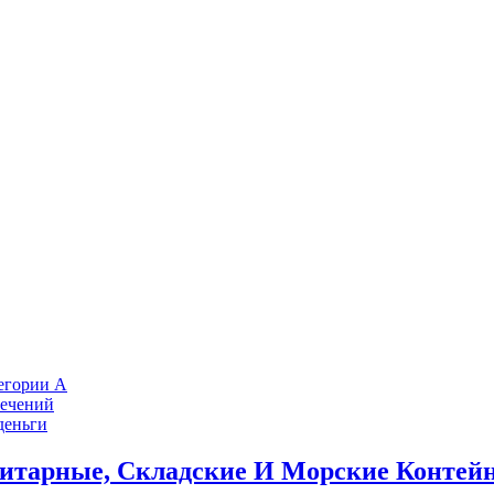
тегории А
лечений
деньги
итарные, Складские И Морские Контейн