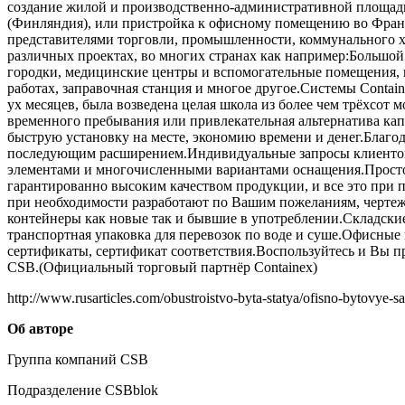
создание жилой и производственно-административной площади 
(Финляндия), или пристройка к офисному помещению во Франц
представителями торговли, промышленности, коммунального
различных проектах, во многих странах как например:Большо
городки, медицинские центры и вспомогательные помещения, 
работах, заправочная станция и многое другое.Системы Contain
ух месяцев, была возведена целая школа из более чем трёхсот 
временного пребывания или привлекательная альтернатива кап
быструю установку на месте, экономию времени и денег.Благ
последующим расширением.Индивидуальные запросы клиентов, 
элементами и многочисленными вариантами оснащения.Простой
гарантированно высоким качеством продукции, и все это при
при необходимости разработают по Вашим пожеланиям, чертеж
контейнеры как новые так и бывшие в употреблении.Складские 
транспортная упаковка для перевозок по воде и суше.Офисны
сертификаты, сертификат соответствия.Воспользуйтесь и Вы пр
CSB.(Официальный торговый партнёр Containex)
http://www.rusarticles.com/obustroistvo-byta-statya/ofisno-bytovye-s
Об авторе
Группа компаний CSB
Подразделение CSBblok