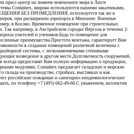
и пресс-центр на зимнем чемпионате мира в Лахте
темы Containex, широко используются нашими заказчиками,
 ПОМЕЩЕНИЯ БЕЗ ПРОМЕДЛЕНИЯ, используется так же в
ейнеров, при расширении аэропорта в Мюнхене. Военные
имер, в Косово. Временное помещение при строительных
л. Так например, в Австрийском городке Вёрголь в течении 2-
запросы учителей и учеников.Будь то помещение для
численные преимущества.Простота монтажа, гарантирует Вам
возможности в создании помещений различной величины с
-разборной системы, с легкозаменяемыми стеновыми
дующие возведение в другом месте.Долговечность сооружений,
ки всегда предоставят Вам полную информацию о продукции,
ными модулями, Containex предлагает складские и морские
 склада на производстве, стройках, выставках и как
меют российские пожарные и санитарно-эпидемиологические
ть, по телефону +7 (495) 662-49-60.С уважением, коллектив