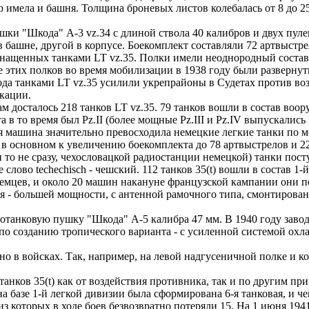
ю имела и башня. Толщина броневых листов колебалась от 8 до 
 "Шкода" А-3 vz.34 с длиной ствола 40 калибров и двух пулемет
 башне, другой в корпусе. Боекомплект составляли 72 артвыстре
нащенных танками LT vz.35. Полки имели неоднородный состав.
е этих полков во время мобилизации в 1938 году были разверну
 года танками LT vz.35 усилили укрепрайоны в Судетах против в
кации.
досталось 218 танков LT vz.35. 79 танков вошли в состав воо
в то время был Pz.II (более мощные Pz.III и Pz.IV выпускалис
я машина значительно превосходила немецкие легкие танки по 
ь в основном к увеличению боекомплекта до 78 артвыстрелов и 
и то не сразу, чехословацкой радиостанции немецкой) танки по
ое слово techechisch - чешский. 112 танков 35(t) вошли в состав 1
цев, и около 20 машин накануне французской кампании они пер
я - большей мощности, с антенной рамочного типа, смонтирован
танковую пушку "Шкода" А-5 калибра 47 мм. В 1940 году завод
 по созданию тропического варианта - с усиленной системой охл
в войсках. Так, например, на левой надгусеничной полке и кор
анков 35(t) как от воздействия противника, так и по другим п
а базе 1-й легкой дивизии была сформирована 6-я танковая, и ч
з которых в ходе боев безвозвратно потеряли 15. На 1 июня 1941