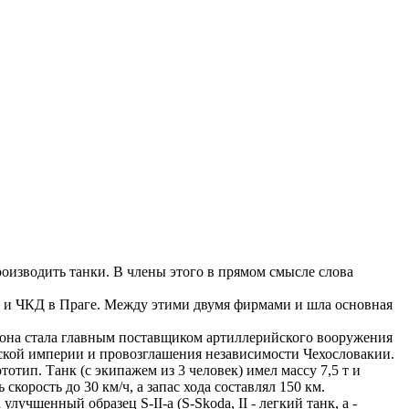
оизводить танки. В члены этого в прямом смысле слова
 и ЧКД в Праге. Между этими двумя фирмами и шла основная
она стала главным поставщиком артиллерийского вооружения
ерской империи и провозглашения независимости Чехословакии.
тип. Танк (с экипажем из 3 человек) имел массу 7,5 т и
корость до 30 км/ч, а запас хода составлял 150 км.
чшенный образец S-II-a (S-Skoda, II - легкий танк, а -