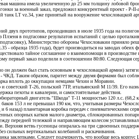
оевая машина имела увеличенную до 25 мм толщину лобовой бро
гонки за военный заказ, предложил конкурентный проект - Р-II-а
й танк LT vz.34, уже принятый на вооружение чехословацкой ар
ний двух прототипов, проходивших в июле 1935 года на полигон
з Плзеня в подтасовке результатов испытаний с целью проталки
 на подтасовку), Министерство обороны Чехословакии приняло реш
vz.35 - образца 1935 года), будет производиться на заводах обеи
ествовало тайное соглашение о взаимопомощи в производстве во
му первый заказ поделили в соотношении 80:80. Следующая сери
но он должен был стать основным в чехословацкой армии) затяги
51 - ЧКД. Таким образом, паритет между двумя фирмами был соб
 парка вплоть до оккупации немцами Чехии и Моравии.
и советский Т-26, польский 7ТР, итальянский М 11/39. Его наз
держка пехоты и кавалерии, и самостоятельные действия.
бюраторный двигатель "Шкода" Т-11 мощностью 120 л.с. (68,2 к
х баков 153 л не превышал 190 км, что, учитывая размеры Чехос
д и 6 назад) планетарная коробка передач с пневматическими се
енных опорных катков малого диаметра, сблокированных попарн
Между передней тележкой и направляющим колесом устанавливал
ди. Верхняя ветвь гусеницы опиралась на три сдвоенных поддер
без сильных вертикальных колебаний и раскачивания.
ка заклепками. Следует подчеркнуть, что вообще весь корпус L