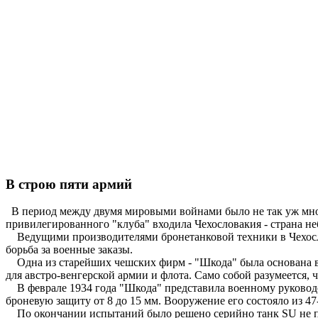
В строю пяти армий
В период между двумя мировыми войнами было не так уж много
привилегированного "клуба" входила Чехословакия - страна не
Ведущими производителями бронетанковой техники в Чехосло
борьба за военные заказы.
Одна из старейших чешских фирм - "Шкода" была основана в 
для австро-венгерской армии и флота. Само собой разумеется,
В феврале 1934 года "Шкода" представила военному руководству
броневую защиту от 8 до 15 мм. Вооружение его состояло из 47-
По окончании испытаний было решено серийно танк SU не произ