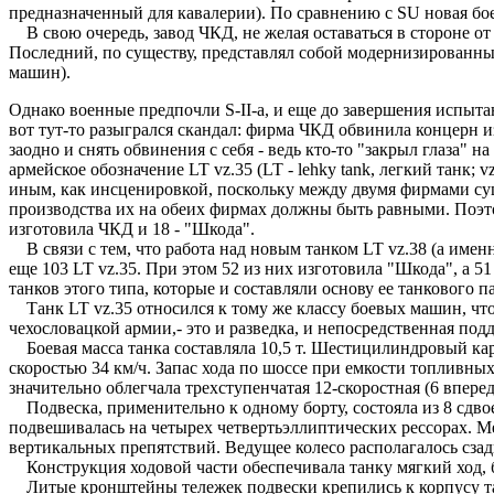
предназначенный для кавалерии). По сравнению с SU новая б
В свою очередь, завод ЧКД, не желая оставаться в стороне от 
Последний, по существу, представлял собой модернизированны
машин).
Однако военные предпочли S-II-a, и еще до завершения испыта
вот тут-то разыгрался скандал: фирма ЧКД обвинила концерн и
заодно и снять обвинения с себя - ведь кто-то "закрыл глаза"
армейское обозначение LT vz.35 (LT - lehky tank, легкий танк; 
иным, как инсценировкой, поскольку между двумя фирмами сущ
производства их на обеих фирмах должны быть равными. Поэто
изготовила ЧКД и 18 - "Шкода".
В связи с тем, что работа над новым танком LT vz.38 (а имен
еще 103 LT vz.35. При этом 52 из них изготовила "Шкода", а 
танков этого типа, которые и составляли основу ее танкового
Танк LT vz.35 относился к тому же классу боевых машин, что 
чехословацкой армии,- это и разведка, и непосредственная под
Боевая масса танка составляла 10,5 т. Шестицилиндровый кар
скоростью 34 км/ч. Запас хода по шоссе при емкости топливны
значительно облегчала трехступенчатая 12-скоростная (6 впере
Подвеска, применительно к одному борту, состояла из 8 сдво
подвешивалась на четырех четвертьэллиптических рессорах. 
вертикальных препятствий. Ведущее колесо располагалось сза
Конструкция ходовой части обеспечивала танку мягкий ход, 
Литые кронштейны тележек подвески крепились к корпусу тан