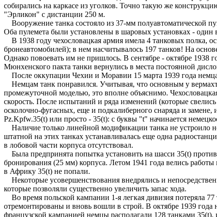
собирались на каркасе из уголков. Точно такую же конструкци
"Эрликон" с дистанции 250 м.
Вооружение танка состояло из 37-мм полуавтоматической пушки
Оба пулемета были установлены в шаровых установках - один в
В 1938 году чехословацкая армия имела 4 танковых полка, ос
бронеавтомобилей); в нем насчитывалось 197 танков! На основ
Однако повоевать им не пришлось. В сентябре - октябре 1938
Мюнхенского пакта танки вернулись в места постоянной дисло
После оккупации Чехии и Моравии 15 марта 1939 года немцам 
Немцам танк понравился. Учитывая, что основным у вермахта 
промежуточной моделью, это вполне объяснимо. Чехословацка
скорость. После испытаний и ряда изменений (которые свелис
осколочно-фугасных, еще и подкалиберного снаряда и замене, 
Pz.Kpfw.35(t) или просто - 35(t): с буквы "t" начинается немецк
Наличие только линейной модификации танка не устроило нем
штатной на этих танках устанавливалась еще одна радиостанци
в лобовой части корпуса отсутствовал.
Была предпринята попытка установить на шасси 35(t) противо
бронирования (25 мм) корпуса. Летом 1941 года велись работы
в Африку 35(t) не попали.
Некоторые усовершенствования внедрялись и непосредственно 
которые позволяли существенно увеличить запас хода.
Во время польской кампании 1-я легкая дивизия потеряла 77 т
отремонтированы и вновь вошли в строй. В октябре 1939 года н
французской кампанией немцы располагали 128 танками 35(t), и