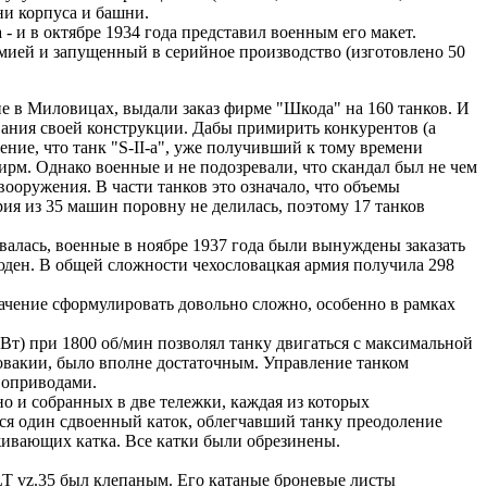
ни корпуса и башни.
 - и в октябре 1934 года представил военным его макет.
мией и запущенный в серийное производство (изготовлено 50
е в Миловицах, выдали заказ фирме "Шкода" на 160 танков. И
вания своей конструкции. Дабы примирить конкурентов (а
ение, что танк "S-II-a", уже получивший к тому времени
х фирм. Однако военные и не подозревали, что скандал был не чем
оружения. В части танков это означало, что объемы
я из 35 машин поровну не делилась, поэтому 17 танков
валась, военные в ноябре 1937 года были вынуждены заказать
люден. В общей сложности чехословацкая армия получила 298
начение сформулировать довольно сложно, особенно в рамках
Вт) при 1800 об/мин позволял танку двигаться с максимальной
ловакии, было вполне достаточным. Управление танком
рвоприводами.
о и собранных в две тележки, каждая из которых
ся один сдвоенный каток, облегчавший танку преодоление
живающих катка. Все катки были обрезинены.
T vz.35 был клепаным. Его катаные броневые листы