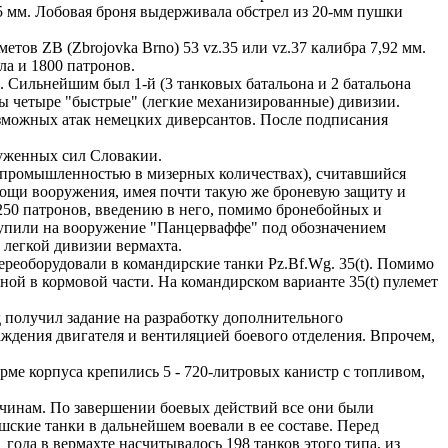
25 мм. Лобовая броня выдерживала обстрел из 20-мм пушки
ов ZB (Zbrojovka Brno) 53 vz.35 или vz.37 калибра 7,92 мм.
ла и 1800 патронов.
 Сильнейшим был 1-й (3 танковых батальона и 2 батальона
ты четыре "быстрые" (легкие механизированные) дивизии.
озможных атак немецких диверсантов. После подписания
руженных сил Словакии.
ь промышленностью в мизерных количествах), считавшийся
мощи вооружения, имея почти такую же броневую защиту и
2250 патронов, введению в него, помимо бронебойных и
ступили на вооружение "Панцерваффе" под обозначением
-й легкой дивизии вермахта.
еоборудовали в командирские танки Pz.Bf.Wg. 35(t). Помимо
ной в кормовой части. На командирском варианте 35(t) пулемет
 получил задание на разработку дополнительного
аждения двигателя и вентиляцией боевого отделения. Впрочем,
ме корпуса крепились 5 - 720-литровых канистр с топливом,
ричинам. По завершении боевых действий все они были
ешские танки в дальнейшем воевали в ее составе. Перед
 года в вермахте насчитывалось 198 танков этого типа, из