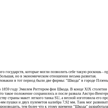
 государств, которые могли позволить себе такую роскошь - пр
большая, но в экономическом отношении весьма развитая.
вакии в тот период были две фирмы: "Шкода" в городе Плзень
1859 году Эмилем Риттером фон Шкода. В конце XIX столетия 
 что такое положение сохранилось и после развала Австро-Венг
 страны макет легкого танка SU, а весной изготовила его прото
мм пушки и двух пулеметов калибра 7,92 мм. Танк мог развивать с
водить, тем более что к этому времени "Шкода" разработала улу