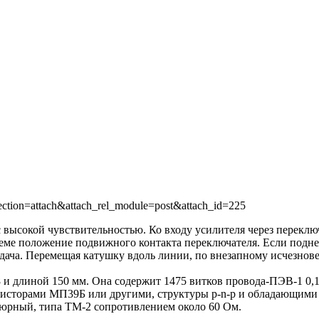
с высокой чувствительностью. Ко входу усилителя через перекл
схеме положение подвижного контакта переключателя. Если подн
ача. Перемещая катушку вдоль линии, по внезапному исчезнове
 длиной 150 мм. Она содержит 1475 витков провода-ПЭВ-1 0,11 
нзисторами МП39Б или другими, структуры p-n-р и обладающим
юрный, типа ТМ-2 сопротивлением около 60 Ом.