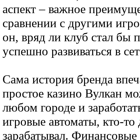
аспект – важное преимуще
сравнении с другими игр
он, вряд ли клуб стал бы 
успешно развиваться в сет
Сама история бренда впеча
простое казино Вулкан мо
любом городе и заработать
игровые автоматы, кто-то
зарабатывал. Финансовые 