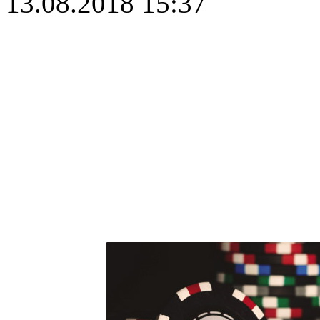
13.08.2018 15:37