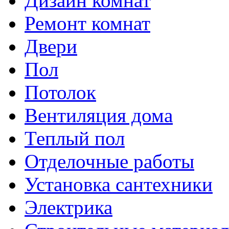
Дизайн комнат
Ремонт комнат
Двери
Пол
Потолок
Вентиляция дома
Теплый пол
Отделочные работы
Установка сантехники
Электрика