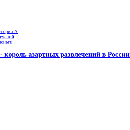
тегории А
лечений
деньги
- король азартных развлечений в России 